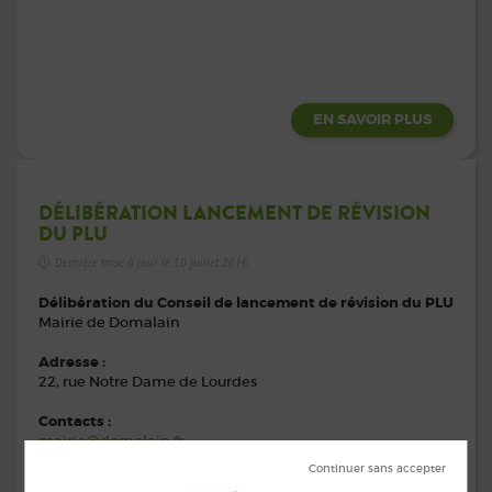
EN SAVOIR PLUS
DÉLIBÉRATION LANCEMENT DE RÉVISION
DU PLU
Dernière mise à jour le 10 juillet 2016
Délibération du Conseil de lancement de révision du PLU
Mairie de Domalain
Adresse :
22, rue Notre Dame de Lourdes
Contacts :
mairie@domalain.fr