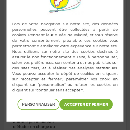
consultable jusqu’à
l’arrêt du projet de PLU
aux jours et heures
habituelles d’ouverture
de la mairie.
La municipalité invite les
domalinois à participer à
une réunion publique de
présentation et
d’échanges sur le
P
rojet
d’
A
ménagement et de
D
éveloppement
D
urables
le jeudi 6 avril
2017 à 20h00 à l’Espace
Culturel.
Objectif :
présentation du
projet de PADD qui
définira les grandes
orientations
d’aménagement du
PERSONNALISER
territoire de la commune
pour les années à venir.
Cette réunion sera
animée par le bureau
d’études en charge du