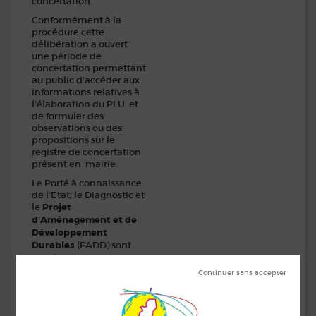
concertation.
Conformément à la
procédure cette
délibération a ouvert
une période de
concertation permettant
au public d’accéder aux
informations relatives à
l’élaboration du PLU et
de formuler des
observations ou des
propositions sur le
registre de concertation
présent en mairie.
Le Porté à connaissance
de l’Etat, le Diagnostic et
le
Projet
d’Aménagement et de
Développement
Durables
(PADD) sont
mis à disposition du
public pour être
consultés en Mairie. La
mise à disposition des
documents restera