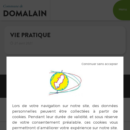
Commune de
DOMALAIN
Menu
VIE PRATIQUE
21 avril 2021
© Copyright Domalain 2015 |
Mentions légales
|
Plan du site
|