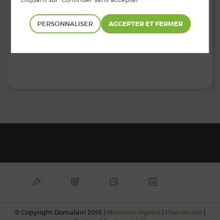
cadre de vie et transition écologique, Agriculture,
Gestion de l’eau, espaces verts, dispositif argent de
poche :
Sylvain MOREAU
PERSONNALISER
Missions : Espaces verts, propreté, fleurissement,
biodiversité, énergie, actions écologiques.
© Copyright Domalain 2015 |
Mentions légales
|
Plan du site
|