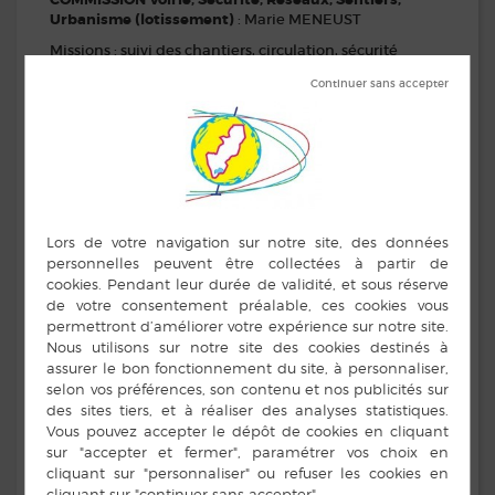
COMMISSION Voirie, Sécurité, Réseaux, Sentiers,
Urbanisme (lotissement)
: Marie MENEUST
Missions : suivi des chantiers, circulation, sécurité
routière, bornage, suivi de la vente des lots dans les
lotissements.
COMMISSION Vie Locale, Relation avec les
associations, Culture, Sports, Animation et
Communication :
Delphine SUBIRY
Missions : Relation avec les associations, évènements,
animations, sports, culture, communication
municipale.
COMMISSION Ecole et périscolaire, Gestion citoyenne,
CCAS Affaires Sociales, Affectation des logements :
Delphine SUBIRY
Missions : Vie scolaire, périscolaire, cantine, projet
jeunesse, accompagnement des familles, jeunesse,
familles et personnes âgées.
COMMISSION Environnement, Terrain des sports,