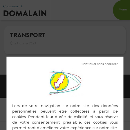
Commune de
DOMALAIN
Menu
TRANSPORT
23 janvier 2023
© Copyright Domalain 2015 |
Mentions légales
|
Plan du site
|