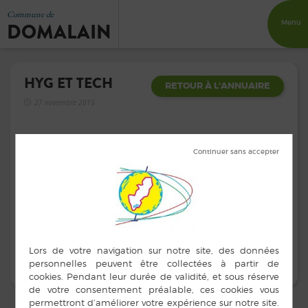
Commune de
DOMALAIN
Menu
HYG ET TECH
RETOUR À L'ANNUAIRE
27 novembre 2015
Dératiseur
Richard METEE
Adresse :
Z.A. de Montenou
Contacts :
06 09 32 58 93