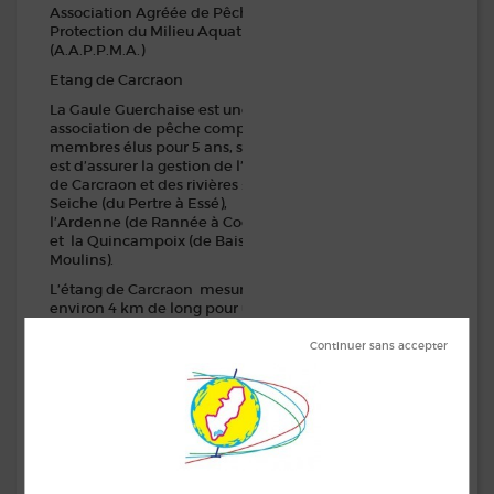
Association Agréée de Pêche et de
Protection du Milieu Aquatique
(A.A.P.P.M.A.)
Etang de Carcraon
La Gaule Guerchaise est une
association de pêche composée de
membres élus pour 5 ans, sont rôle
est d’assurer la gestion de l’étang
de Carcraon et des rivières : La
Seiche (du Pertre à Essé),
l’Ardenne (de Rannée à Coësmes)
et la Quincampoix (de Bais à
Moulins).
L’étang de Carcraon mesure
environ 4 km de long pour une
largeur maximal de près de 500 m.
Sa surface totale avoisine les 91ha.
Plan d’eau douce, Il est traversé par
le cours d’eau «la Seiche».
Pour avoir le droit de pêche il faut
être détenteur d’un permis annuel,
Hebdomadaire ou journalier,
L’ACTIVITÉ PRINCIPALE EST