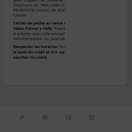
Jean-Claude – M. ORRIERE
Stéphane –M. PAILLARD Claude –M.
PERROCHE Olivier – M. SORIN Jean-
Claude.
Cartes de pêche en vente au bar-
tabac Corner’s Café.
Possibilité
d’acheter une carte annuelle,
hebdomadaire ou journalière.
Respecter les horaires : ½ h avant
le lever du soleil et ½ h après le
coucher du soleil.