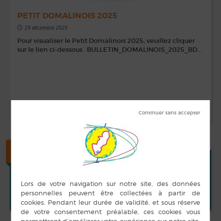
PETIT DOMALINOIS 2025
29 décembre 2025
Pour visualiser le Petit Domalinois 2025, veuillez cliquer
sur le lien ci-dessous : BULLETIN_DOMALINOIS_2025_BD...
LIRE LA SUITE
+
AGENDA